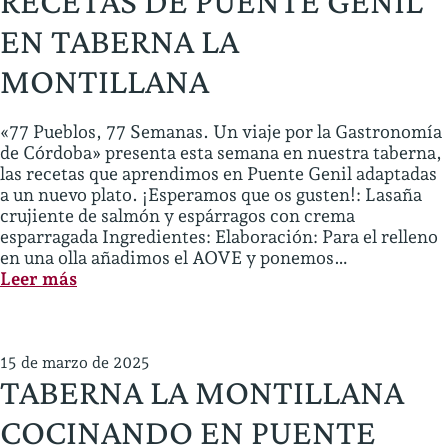
RECETAS DE PUENTE GENIL
MORILES
EN TABERNA LA
MONTILLANA
«77 Pueblos, 77 Semanas. Un viaje por la Gastronomía
de Córdoba» presenta esta semana en nuestra taberna,
las recetas que aprendimos en Puente Genil adaptadas
a un nuevo plato. ¡Esperamos que os gusten!: Lasaña
crujiente de salmón y espárragos con crema
esparragada Ingredientes: Elaboración: Para el relleno
en una olla añadimos el AOVE y ponemos…
:
Leer más
RECETAS
DE
PUENTE
GENIL
15 de marzo de 2025
TABERNA LA MONTILLANA
EN
TABERNA
COCINANDO EN PUENTE
LA
MONTILLANA