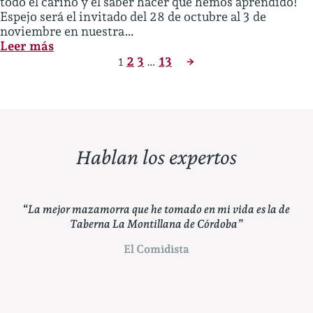
todo el cariño y el saber hacer que hemos aprendido!
Espejo será el invitado del 28 de octubre al 3 de
noviembre en nuestra…
:
Leer más
RECETAS
→
2
3
13
1
…
DE
ESPEJO
EN
TABERNA
LA
MONTILLANA
Hablan los expertos
a de
“Pueden apostar por un clásico como Taberna La
“
Montillana, capaz de atender en su carta a todos los
es
gustos”
cald
ABC Córdoba