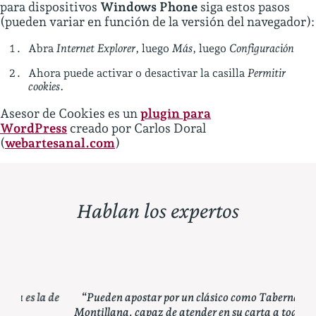
para dispositivos
Windows Phone
siga estos pasos
(pueden variar en función de la versión del navegador):
Abra
Internet Explorer
, luego
Más
, luego
Configuración
Ahora puede activar o desactivar la casilla
Permitir
cookies
.
Asesor de Cookies es un
plugin para
WordPress
creado por Carlos Doral
(
webartesanal.com
)
Hablan los expertos
a de
“Pueden apostar por un clásico como Taberna La
“
Montillana, capaz de atender en su carta a todos los
es