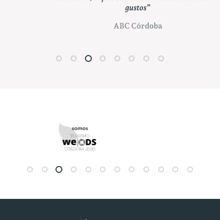
gustos”
cald
ABC Córdoba