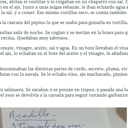
ras, abrían el costillar y lo colgaban en un chaparro con sal.
n en el ajo. Junto a unas migas rebanás, le iban echando agua 
a sal, y a comer. Ese mismo costillar seco, se comía también a 
 la cáscara del pepino la que se usaba para guisarla en tortilla
solían salir de noche. Se cogían y se metían en la brasa para 
la cecina. Quedaban muy sabrosos.
omate, vinagre, aceite, sal y agua. En un bote llevaban el vin
 ajo, lo echaban en el bote del aceite y el vinagre, le añadían
nominaban las distintas partes de cerdo, secreto, pluma, etc.
duras con la navaja. Se le echaba vino, ajo machacado, pimient
n salmuera. Se sacaban y se ponían en trapos, y pasada una h
 el yeso se devolvía a la cazuela para seguir tostando garbanzo