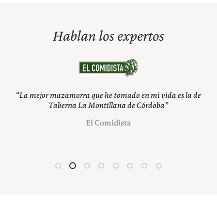
Hablan los expertos
or mazamorra que he tomado en mi vida es la de
“Pueden apos
Taberna La Montillana de Córdoba”
Montillana, ca
El Comidista