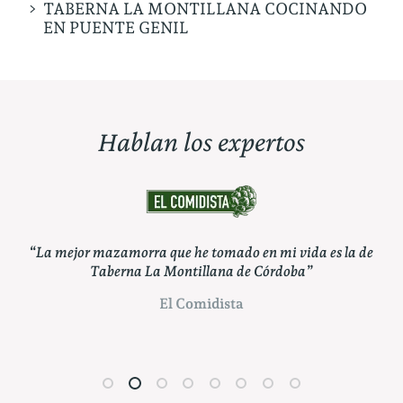
TABERNA LA MONTILLANA COCINANDO
EN PUENTE GENIL
Hablan los expertos
or mazamorra que he tomado en mi vida es la de
“Pueden apos
Taberna La Montillana de Córdoba”
Montillana, ca
El Comidista