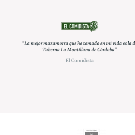
s la de
“Pueden apostar por un clásico como Taberna La
Montillana, capaz de atender en su carta a todos los
gustos”
ABC Córdoba