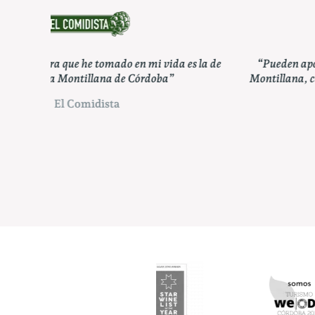
s la de
“Pueden apostar por un clásico como Taberna La
Montillana, capaz de atender en su carta a todos los
gustos”
ABC Córdoba