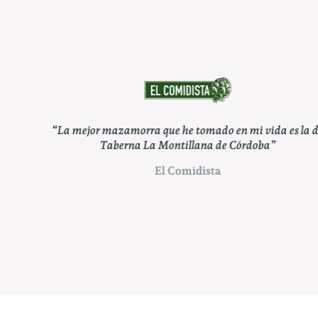
s la de
“Pueden apostar por un clásico como Taberna La
Montillana, capaz de atender en su carta a todos los
gustos”
ABC Córdoba