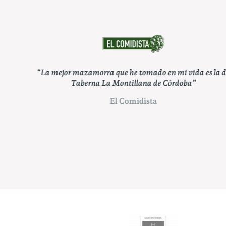
s la de
“Pueden apostar por un clásico como Taberna La
Montillana, capaz de atender en su carta a todos los
gustos”
ABC Córdoba