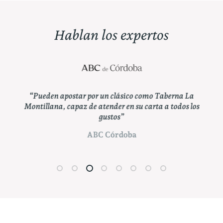
Hablan los expertos
a de
“Pueden apostar por un clásico como Taberna La
“
Montillana, capaz de atender en su carta a todos los
es
gustos”
cald
ABC Córdoba