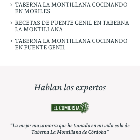
TABERNA LA MONTILLANA COCINANDO
EN MORILES
RECETAS DE PUENTE GENIL EN TABERNA
LA MONTILLANA
TABERNA LA MONTILLANA COCINANDO
EN PUENTE GENIL
Hablan los expertos
a de
“Pueden apostar por un clásico como Taberna La
“
Montillana, capaz de atender en su carta a todos los
es
gustos”
cald